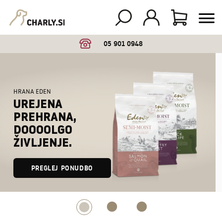
05 901 0948
STORITVE
Brezplačna
pomoč
veterinarja.
Pokliči 05
901 0948.