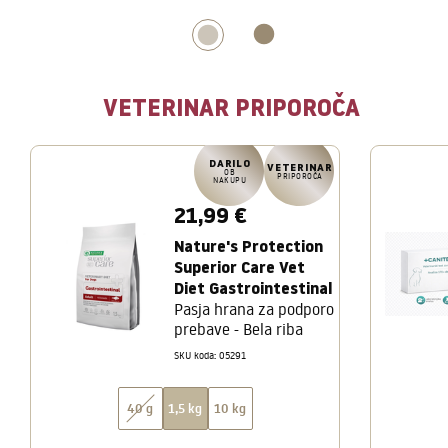
VETERINAR PRIPOROČA
DARILO
VETERINAR
OB
PRIPOROČA
NAKUPU
21,99 €
Nature's Protection
Superior Care Vet
Diet Gastrointestinal
Pasja hrana za podporo
prebave - Bela riba
SKU koda: 05291
40 g
1,5 kg
10 kg