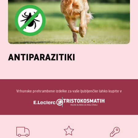
ANTIPARAZITIKI
Vrhunske prehrambene izdelke za vaše ljubljenčke lahko kupite v