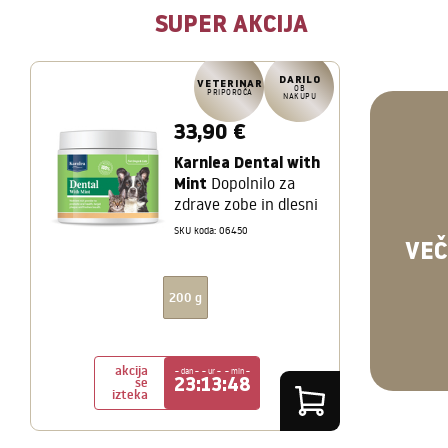
SUPER AKCIJA
DARILO
VETERINAR
OB
PRIPOROČA
NAKUPU
33,90 €
Karnlea Dental with
Mint
Dopolnilo za
zdrave zobe in dlesni
SKU koda: 06450
VEČ
200 g
akcija
– dan –
– ur –
– min –
23:13:48
se
izteka