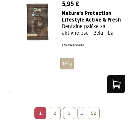
5,95 €
Nature's Protection
Lifestyle Active & Fresh
Dentalne palčke za
aktivne pse - Bela riba
SKU koda: 04953
150 g
1
2
3
...
52