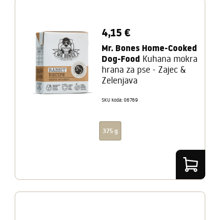
4,15 €
Mr. Bones Home-Cooked
Dog-Food
Kuhana mokra
hrana za pse - Zajec &
Zelenjava
SKU koda: 06769
375 g