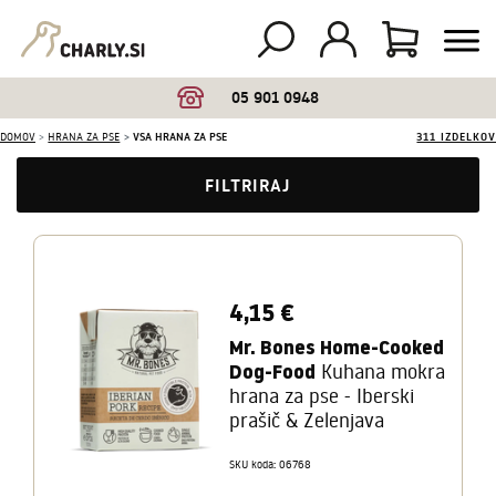
05 901 0948
DOMOV
HRANA ZA PSE
VSA HRANA ZA PSE
311 IZDELKOV
FILTRIRAJ
4,15 €
Mr. Bones Home-Cooked
Dog-Food
Kuhana mokra
hrana za pse - Iberski
prašič & Zelenjava
SKU koda: 06768