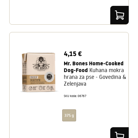
4,15 €
Mr. Bones Home-Cooked
Dog-Food
Kuhana mokra
hrana za pse - Govedina &
Zelenjava
SKU koda: 06767
375 g