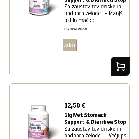
Za zaustavitev driske in
podporo želodcu - Manjši
psi in mačke
SKU koda: 06748
30 kos
12,50 €
GigiVet Stomach
Support & Diarrhea Stop
Za zaustavitev driske in
podporo želodcu - Večji psi