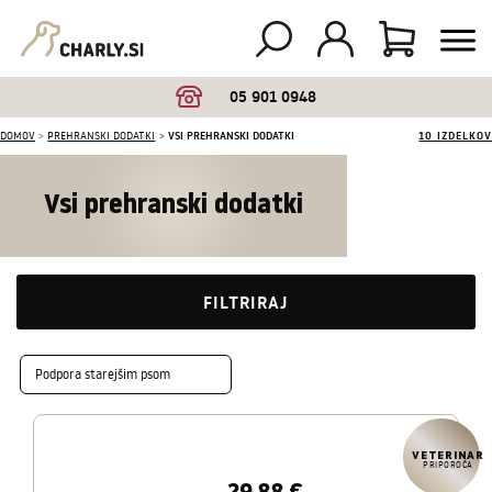
05 901 0948
DOMOV
PREHRANSKI DODATKI
VSI PREHRANSKI DODATKI
10 IZDELKOV
Vsi prehranski dodatki
FILTRIRAJ
Podpora starejšim psom
VETERINAR
PRIPOROČA
29,88 €