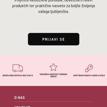
Prejmite eksluzivne ponudbe, obvestila o novih
produktih ter praktične nasvete za boljše življenje
vašega ljubljenčka.
PRIJAVI SE
VRHUNSKA KAKOVOST PREMIUM
BREZPLAČNA DOSTAVA NAD 37,00 €
KRIPTIRANI PODATKI VARNO PLAČILO
IZDELKI
O NAS