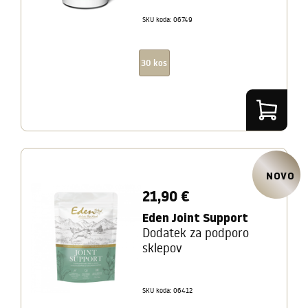
SKU koda: 06749
30 kos
NOVO
21,90 €
Eden Joint Support
Dodatek za podporo
sklepov
SKU koda: 06412