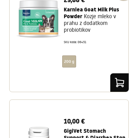
Karnlea Goat Milk Plus
Powder
Kozje mleko v
prahu z dodatkom
probiotikov
SKU koda: 06451
200 g
10,00 €
GigiVet Stomach
Support & Diarrhea Stop