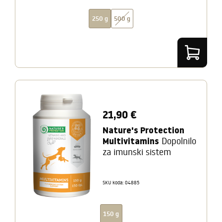
250 g
500 g
21,90 €
Nature's Protection
Multivitamins
Dopolnilo
za imunski sistem
SKU koda: 04885
150 g