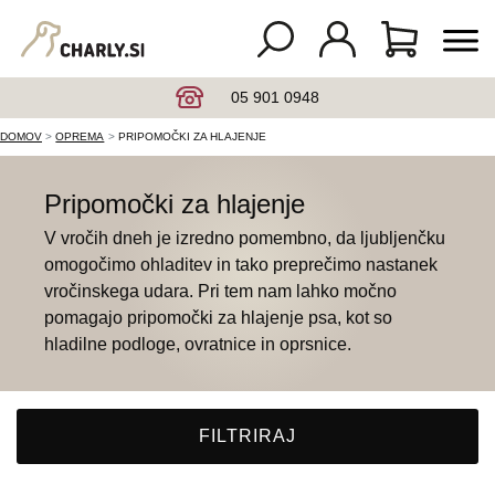
05 901 0948
DOMOV
OPREMA
PRIPOMOČKI ZA HLAJENJE
Pripomočki za hlajenje
V vročih dneh je izredno pomembno, da ljubljenčku
omogočimo ohladitev in tako preprečimo nastanek
vročinskega udara. Pri tem nam lahko močno
pomagajo pripomočki za hlajenje psa, kot so
hladilne podloge, ovratnice in oprsnice.
FILTRIRAJ